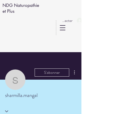
NDG Naturopathie
et Plus
Se connecter
Plus d'actions
S'abonner
sharmilla.mangal
sharmilla.mangal